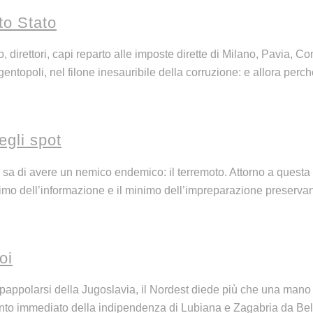
to Stato
 direttori, capi reparto alle imposte dirette di Milano, Pavia, Co
ntopoli, nel filone inesauribile della corruzione: e allora perché
gli spot
sa di avere un nemico endemico: il terremoto. Attorno a questa
simo dell’informazione e il minimo dell’impreparazione preserva
oi
spappolarsi della Jugoslavia, il Nordest diede più che una mano 
mento immediato della indipendenza di Lubiana e Zagabria da Belg