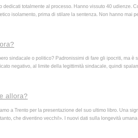
dedicati totalmente al processo. Hanno vissuto 40 udienze. Contr
etico isolamento, prima di stilare la sentenza. Non hanno mai pe
lora?
o sindacale o politico? Padronissimi di fare gli ipocriti, ma è s
nificato negativo, al limite della legittimità sindacale, quindi sp
e allora?
vamo a Trento per la presentazione del suo ultimo libro. Una si
«Intanto, che diventino vecchi!». I nuovi dati sulla longevità um