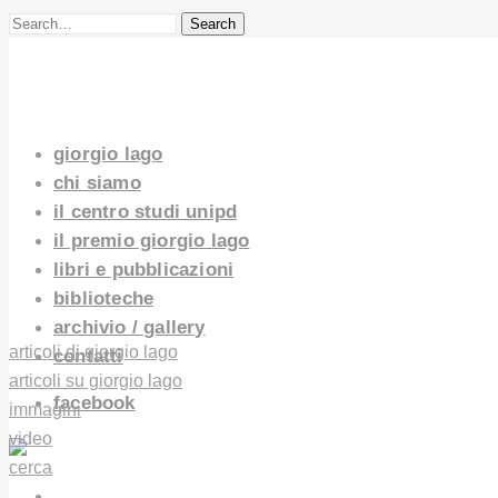
Search
giorgio lago
chi siamo
il centro studi unipd
il premio giorgio lago
libri e pubblicazioni
biblioteche
archivio / gallery
articoli di giorgio lago
contatti
articoli su giorgio lago
facebook
immagini
video
cerca
GIORGIO LAGO