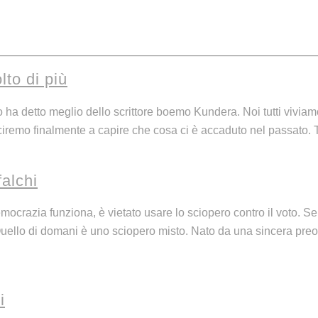
o di più
 detto meglio dello scrittore boemo Kundera. Noi tutti viviamo 
riusciremo finalmente a capire che cosa ci è accaduto nel passato
falchi
crazia funziona, è vietato usare lo sciopero contro il voto. Se c
Quello di domani è uno sciopero misto. Nato da una sincera preo
i