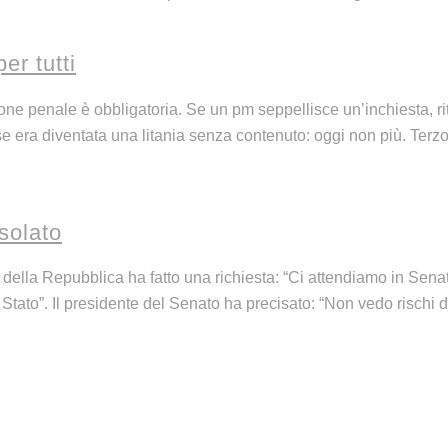
er tutti
one penale è obbligatoria. Se un pm seppellisce un’inchiesta, r
se era diventata una litania senza contenuto: oggi non più. Terz
solato
della Repubblica ha fatto una richiesta: “Ci attendiamo in Sena
Stato”. Il presidente del Senato ha precisato: “Non vedo rischi di 