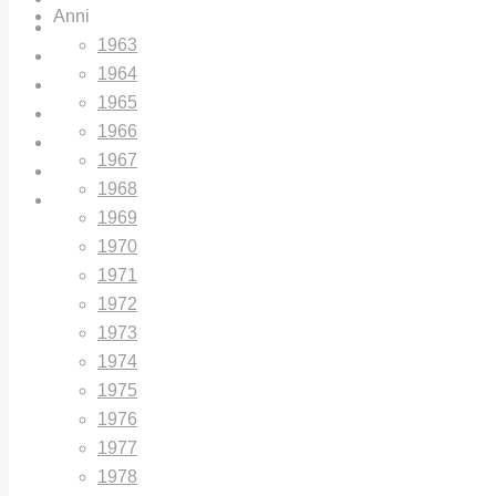
Anni
CHI SIAMO
1963
IL CENTRO STUDI UNIPD
1964
IL PREMIO GIORGIO LAGO
1965
LIBRI E PUBBLICAZIONI
1966
BIBLIOTECHE
1967
ARCHIVIO / GALLERY
1968
CONTATTI
1969
1970
1971
1972
1973
1974
1975
1976
1977
1978