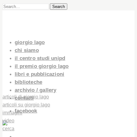
Search
giorgio lago
chi siamo
il centro studi unipd
il premio giorgio lago
libri e pubblicazioni
biblioteche
archivio / gallery
articoli di giorgio lago
contatti
articoli su giorgio lago
facebook
immagini
video
cerca
GIORGIO LAGO