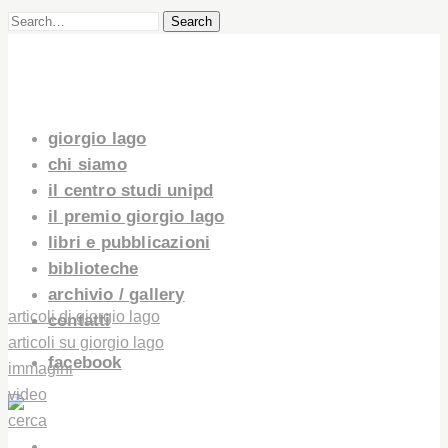
Search
giorgio lago
chi siamo
il centro studi unipd
il premio giorgio lago
libri e pubblicazioni
biblioteche
archivio / gallery
articoli di giorgio lago
contatti
articoli su giorgio lago
facebook
immagini
video
cerca
GIORGIO LAGO