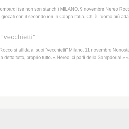
lombardi (se non son stanchi) MILANO, 9 novembre Nereo Rocco 
i) giocati con il secondo ieri in Coppa Italia. Chi è l’uomo più ad
“vecchietti”
Rocco si affida ai suoi “vecchietti” Milano, 11 novembre Nonost
 detto tutto, proprio tutto. « Nereo, ci parli della Sampdoria! » 