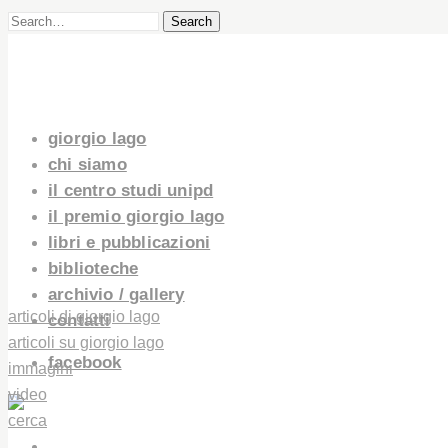
Search
giorgio lago
chi siamo
il centro studi unipd
il premio giorgio lago
libri e pubblicazioni
biblioteche
archivio / gallery
articoli di giorgio lago
contatti
articoli su giorgio lago
facebook
immagini
video
cerca
GIORGIO LAGO