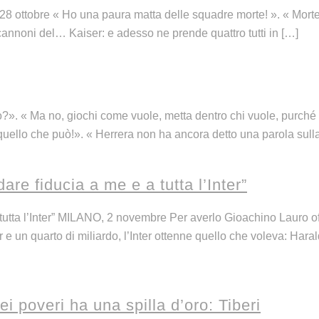
28 ottobre « Ho una paura matta delle squadre morte! ». « Morte
 cannoni del… Kaiser: e adesso ne prende quattro tutti in […]
ago?». « Ma no, giochi come vuole, metta dentro chi vuole, purch
quello che può!». « Herrera non ha ancora detto una parola sul
re fiducia a me e a tutta l’Inter”
tutta l’Inter” MILANO, 2 novembre Per averlo Gioachino Lauro of
un quarto di miliardo, l’Inter ottenne quello che voleva: Harald
 poveri ha una spilla d’oro: Tiberi