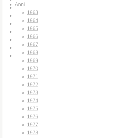
Anni
CHI SIAMO
1963
IL CENTRO STUDI UNIPD
1964
IL PREMIO GIORGIO LAGO
1965
LIBRI E PUBBLICAZIONI
1966
BIBLIOTECHE
1967
ARCHIVIO / GALLERY
1968
CONTATTI
1969
1970
1971
1972
1973
1974
1975
1976
1977
1978