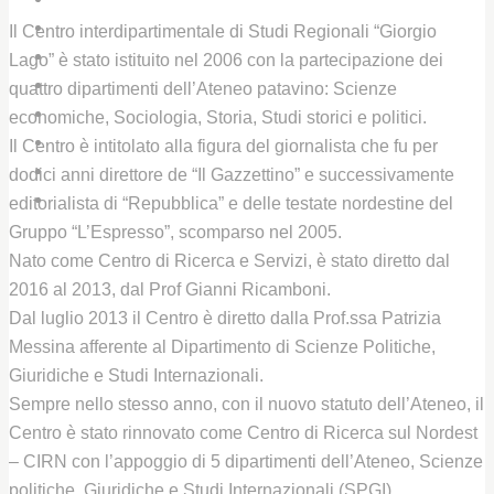
CHI SIAMO
Il Centro interdipartimentale di Studi Regionali “Giorgio
IL CENTRO STUDI UNIPD
Lago” è stato istituito nel 2006 con la partecipazione dei
IL PREMIO GIORGIO LAGO
quattro dipartimenti dell’Ateneo patavino: Scienze
LIBRI E PUBBLICAZIONI
economiche, Sociologia, Storia, Studi storici e politici.
BIBLIOTECHE
Il Centro è intitolato alla figura del giornalista che fu per
ARCHIVIO / GALLERY
dodici anni direttore de “Il Gazzettino” e successivamente
CONTATTI
editorialista di “Repubblica” e delle testate nordestine del
Gruppo “L’Espresso”, scomparso nel 2005.
Nato come Centro di Ricerca e Servizi, è stato diretto dal
2016 al 2013, dal Prof Gianni Ricamboni.
Dal luglio 2013 il Centro è diretto dalla Prof.ssa Patrizia
Messina afferente al Dipartimento di Scienze Politiche,
Giuridiche e Studi Internazionali.
Sempre nello stesso anno, con il nuovo statuto dell’Ateneo, il
Centro è stato rinnovato come Centro di Ricerca sul Nordest
– CIRN con l’appoggio di 5 dipartimenti dell’Ateneo, Scienze
politiche, Giuridiche e Studi Internazionali (SPGI),