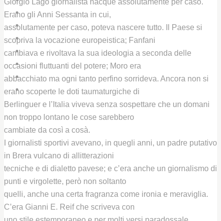
Giorgio Lago giornalista nacque assolutamente per caso.
CHI SIAMO
Erano gli Anni Sessanta in cui,
IL CENTRO STUDI UNIPD
assolutamente per caso, poteva nascere tutto. Il Paese si
IL PREMIO GIORGIO LAGO
scopriva la vocazione europeistica; Fanfani
LIBRI E PUBBLICAZIONI
cambiava e rivoltava la sua ideologia a seconda delle
BIBLIOTECHE
occasioni fluttuanti del potere; Moro era
ARCHIVIO / GALLERY
abbacchiato ma ogni tanto perfino sorrideva. Ancora non si
CONTATTI
erano scoperte le doti taumaturgiche di
Berlinguer e l’Italia viveva senza sospettare che un domani
non troppo lontano le cose sarebbero
cambiate da così a cosà.
I giornalisti sportivi avevano, in quegli anni, un padre putativo
in Brera vulcano di allitterazioni
tecniche e di dialetto pavese; e c’era anche un giornalismo di
punti e virgolette, però non soltanto
quelli, anche una certa fragranza come ironia e meraviglia.
C’era Gianni E. Reif che scriveva con
uno stile estemporaneo e per molti versi paradossale.