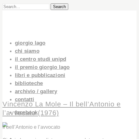
Search
giorgio lago
chi siamo
il centro studi unipd
il premio giorgio lago
libri e pubblicazioni
biblioteche
archivio / gallery
contatti
Vincenzo La Mole – Il bell’Antonio e
l’avvocato (1976)
facebook
Il bell’Antonio e l’avvocato
GIORGIO LAGO