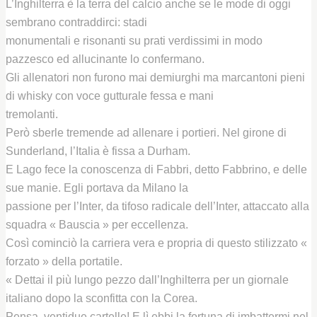
L’Inghilterra è la terra del calcio anche se le mode di oggi
sembrano contraddirci: stadi
monumentali e risonanti su prati verdissimi in modo
pazzesco ed allucinante lo confermano.
Gli allenatori non furono mai demiurghi ma marcantoni pieni
di whisky con voce gutturale fessa e mani
tremolanti.
Però sberle tremende ad allenare i portieri. Nel girone di
Sunderland, l’Italia è fissa a Durham.
E Lago fece la conoscenza di Fabbri, detto Fabbrino, e delle
sue manie. Egli portava da Milano la
passione per l’Inter, da tifoso radicale dell’Inter, attaccato alla
squadra « Bauscia » per eccellenza.
Così cominciò la carriera vera e propria di questo stilizzato «
forzato » della portatile.
« Dettai il più lungo pezzo dall’Inghilterra per un giornale
italiano dopo la sconfitta con la Corea.
Pensa, ventidue cartelle! E lì ebbi la fortuna di imbattermi nel