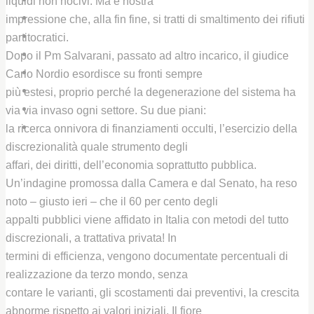
liquidi non nocivi. Ma è nostra
CHI SIAMO
impressione che, alla fin fine, si tratti di smaltimento dei rifiuti
IL CENTRO STUDI UNIPD
partitocratici.
IL PREMIO GIORGIO LAGO
Dopo il Pm Salvarani, passato ad altro incarico, il giudice
LIBRI E PUBBLICAZIONI
Carlo Nordio esordisce su fronti sempre
BIBLIOTECHE
più estesi, proprio perché la degenerazione del sistema ha
ARCHIVIO / GALLERY
via via invaso ogni settore. Su due piani:
CONTATTI
la ricerca onnivora di finanziamenti occulti, l’esercizio della
discrezionalità quale strumento degli
affari, dei diritti, dell’economia soprattutto pubblica.
Un’indagine promossa dalla Camera e dal Senato, ha reso
noto – giusto ieri – che il 60 per cento degli
appalti pubblici viene affidato in Italia con metodi del tutto
discrezionali, a trattativa privata! In
termini di efficienza, vengono documentate percentuali di
realizzazione da terzo mondo, senza
contare le varianti, gli scostamenti dai preventivi, la crescita
abnorme rispetto ai valori iniziali. Il fiore