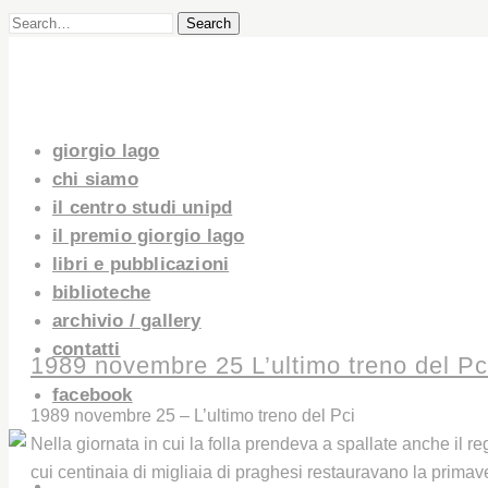
Search
giorgio lago
chi siamo
il centro studi unipd
il premio giorgio lago
libri e pubblicazioni
biblioteche
archivio / gallery
contatti
1989 novembre 25 L’ultimo treno del Pc
facebook
1989 novembre 25 – L’ultimo treno del Pci
Nella giornata in cui la folla prendeva a spallate anche il r
cui centinaia di migliaia di praghesi restauravano la primav
GIORGIO LAGO