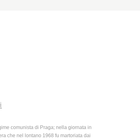
i
egime comunista di Praga; nella giornata in
era che nel lontano 1968 fu martoriata dai