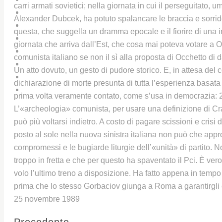
carri armati sovietici; nella giornata in cui il perseguitato, u
CHI SIAMO
Alexander Dubcek, ha potuto spalancare le braccia e sorride
IL CENTRO STUDI UNIPD
questa, che suggella un dramma epocale e il fiorire di una 
IL PREMIO GIORGIO LAGO
giornata che arriva dall’Est, che cosa mai poteva votare a Ov
LIBRI E PUBBLICAZIONI
comunista italiano se non il sì alla proposta di Occhetto di
BIBLIOTECHE
Un atto dovuto, un gesto di pudore storico. E, in attesa del 
ARCHIVIO / GALLERY
dichiarazione di morte presunta di tutta l’esperienza basata su
CONTATTI
prima volta veramente contato, come s’usa in democrazia: 219 
L’«archeologia» comunista, per usare una definizione di Cr
può più voltarsi indietro. A costo di pagare scissioni e crisi d
posto al sole nella nuova sinistra italiana non può che appr
compromessi e le bugiarde liturgie dell’«unità» di partito. 
troppo in fretta e che per questo ha spaventato il Pci. È vero
volo l’ultimo treno a disposizione. Ha fatto appena in temp
prima che lo stesso Gorbaciov giunga a Roma a garantirgl
25 novembre 1989
Precedente