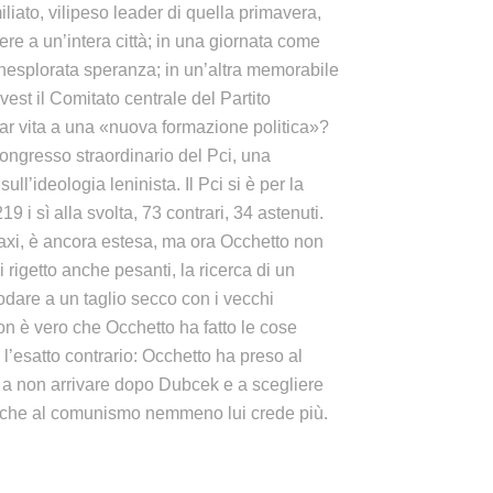
miliato, vilipeso leader di quella primavera,
re a un’intera città; in una giornata come
inesplorata speranza; in un’altra memorabile
est il Comitato centrale del Partito
 dar vita a una «nuova formazione politica»?
congresso straordinario del Pci, una
ll’ideologia leninista. Il Pci si è per la
i sì alla svolta, 73 contrari, 34 astenuti.
axi, è ancora estesa, ma ora Occhetto non
i rigetto anche pesanti, la ricerca di un
odare a un taglio secco con i vecchi
Non è vero che Occhetto ha fatto le cose
 l’esatto contrario: Occhetto ha preso al
o a non arrivare dopo Dubcek e a scegliere
i che al comunismo nemmeno lui crede più.