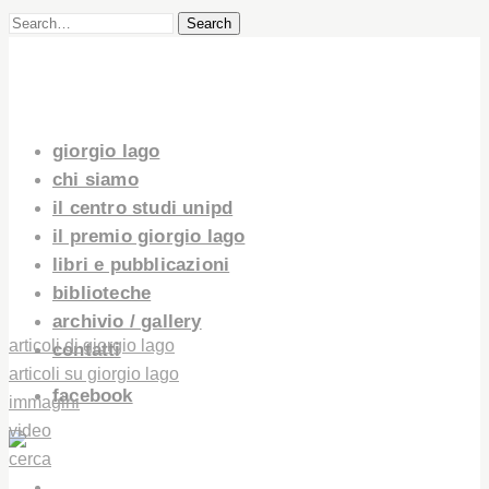
Search
giorgio lago
chi siamo
il centro studi unipd
il premio giorgio lago
libri e pubblicazioni
biblioteche
archivio / gallery
articoli di giorgio lago
contatti
articoli su giorgio lago
facebook
immagini
video
cerca
GIORGIO LAGO