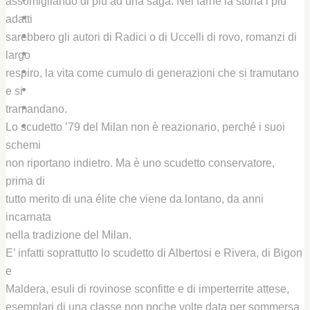
assomigliando di più ad una saga. Nel farne la storia i più
CHI SIAMO
adatti
IL CENTRO STUDI UNIPD
sarebbero gli autori di Radici o di Uccelli di rovo, romanzi di
IL PREMIO GIORGIO LAGO
largo
LIBRI E PUBBLICAZIONI
respiro, la vita come cumulo di generazioni che si tramutano
BIBLIOTECHE
e si
ARCHIVIO / GALLERY
tramandano.
CONTATTI
Lo scudetto ’79 del Milan non è reazionario, perché i suoi
schemi
non riportano indietro. Ma è uno scudetto conservatore,
prima di
tutto merito di una élite che viene da lontano, da anni
incarnata
nella tradizione del Milan.
E’ infatti soprattutto lo scudetto di Albertosi e Rivera, di Bigon
e
Maldera, esuli di rovinose sconfitte e di imperterrite attese,
esemplari di una classe non poche volte data per sommersa