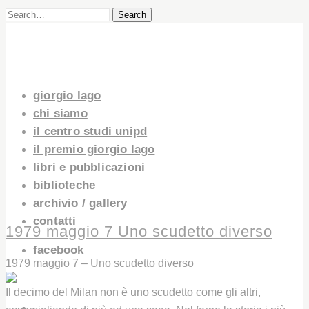
Search
giorgio lago
chi siamo
il centro studi unipd
il premio giorgio lago
libri e pubblicazioni
biblioteche
archivio / gallery
contatti
1979 maggio 7 Uno scudetto diverso
facebook
1979 maggio 7 – Uno scudetto diverso
Il decimo del Milan non è uno scudetto come gli altri,
GIORGIO LAGO